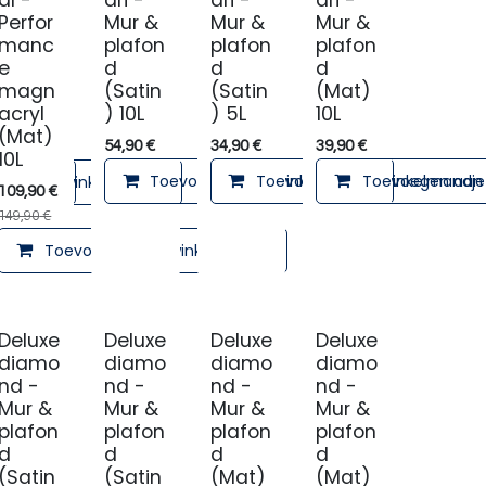
al -
ari -
ari -
ari -
Perfor
Mur &
Mur &
Mur &
manc
plafon
plafon
plafon
e
d
d
d
magn
(Satin
(Satin
(Mat)
acryl
) 10L
) 5L
10L
(Mat)
54,90
€
34,90
€
39,90
€
10L
Toevoegen aan winkelmandje
Toevoegen aan winkelmandje
Toevoegen aan 
lmandje
en aan winkelmandje
109,90
€
149,90
€
Toevoegen aan winkelmandje
Deluxe
Deluxe
Deluxe
Deluxe
diamo
diamo
diamo
diamo
nd -
nd -
nd -
nd -
Mur &
Mur &
Mur &
Mur &
plafon
plafon
plafon
plafon
d
d
d
d
(Satin
(Satin
(Mat)
(Mat)