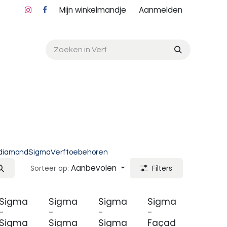
Mijn winkelmandje
Aanmelden
diamond
Sigma
Verftoebehoren
Aanbevolen
Sorteer op:
Filters
Sigma
Sigma
Sigma
Sigma
-
-
-
-
Sigma
Sigma
Sigma
Façad