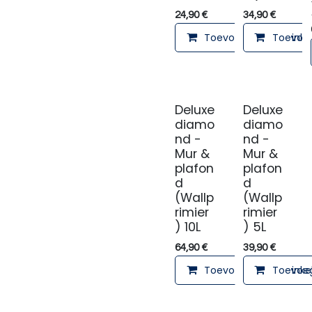
24,90
€
34,90
€
Toevoegen aan winke
Toevoeg
Deluxe
Deluxe
diamo
diamo
nd -
nd -
Mur &
Mur &
plafon
plafon
d
d
(Wallp
(Wallp
rimier
rimier
) 10L
) 5L
64,90
€
39,90
€
Toevoegen aan winke
Toevoeg