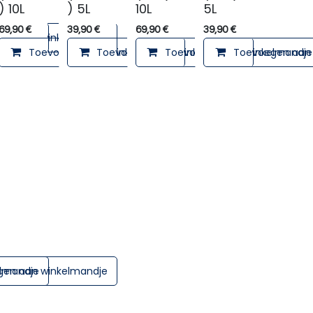
) 10L
) 5L
10L
5L
69,90
€
39,90
€
69,90
€
39,90
€
lmandje
en aan winkelmandje
Toevoegen aan winkelmandje
Toevoegen aan winkelmandje
Toevoegen aan winkelmandje
Toevoegen aan 
lmandje
en aan winkelmandje