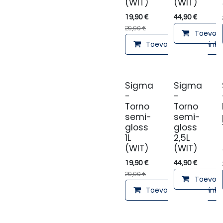
(WIT)
(WIT)
19,90
€
44,90
€
29,90
€
Toevoeg
Toevoegen aan winke
Sigma
Sigma
-
-
Torno
Torno
semi-
semi-
gloss
gloss
1L
2,5L
(WIT)
(WIT)
19,90
€
44,90
€
29,90
€
Toevoeg
Toevoegen aan winke