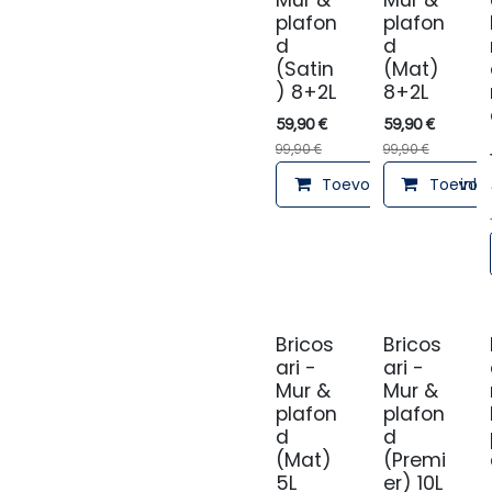
Mur &
Mur &
plafon
plafon
d
d
(Satin
(Mat)
) 8+2L
8+2L
59,90
€
59,90
€
99,90
€
99,90
€
Toevoegen aan winke
Toevoeg
Bricos
Bricos
ari -
ari -
Mur &
Mur &
plafon
plafon
d
d
(Mat)
(Premi
5L
er) 10L