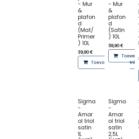
- Mur
- Mur
&
&
plafon
plafon
d
d
(Mat/
(Satin
Primer
) 10L
) 10L
59,90
€
39,90
€
Toevoeg
Toevoegen aan winke
Sigma
Sigma
-
-
Amar
Amar
ol triol
ol triol
satin
satin
1L
2,5L