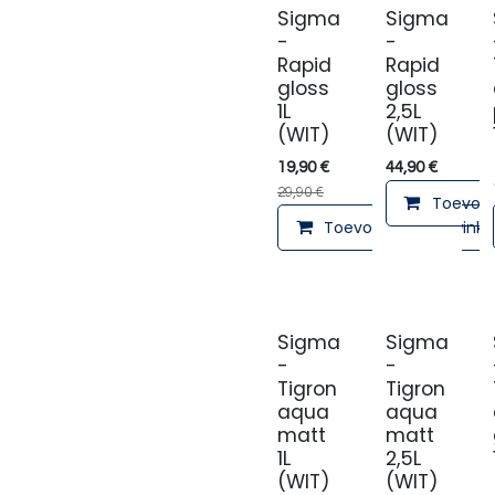
Sigma
Sigma
-
-
Rapid
Rapid
gloss
gloss
1L
2,5L
(WIT)
(WIT)
19,90
€
44,90
€
29,90
€
Toevoeg
Toevoegen aan winke
Sigma
Sigma
-
-
Tigron
Tigron
aqua
aqua
matt
matt
1L
2,5L
(WIT)
(WIT)