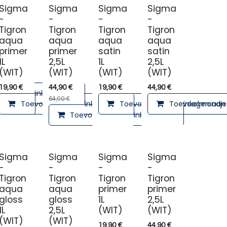
Sigma
Sigma
Sigma
Sigma
-
-
-
-
Tigron
Tigron
Tigron
Tigron
aqua
aqua
aqua
aqua
primer
primer
satin
satin
1L
2,5L
1L
2,5L
(WIT)
(WIT)
(WIT)
(WIT)
19,90
€
44,90
€
19,90
€
44,90
€
en aan winkelmandje
64,90
€
Toevoegen aan winkelmandje
Toevoegen aan winkelmandje
Toevoegen aan 
lmandje
Toevoegen aan winkelmandje
Sigma
Sigma
Sigma
Sigma
-
-
-
-
Tigron
Tigron
Tigron
Tigron
aqua
aqua
primer
primer
gloss
gloss
1L
2,5L
1L
2,5L
(WIT)
(WIT)
(WIT)
(WIT)
19,90
€
44,90
€