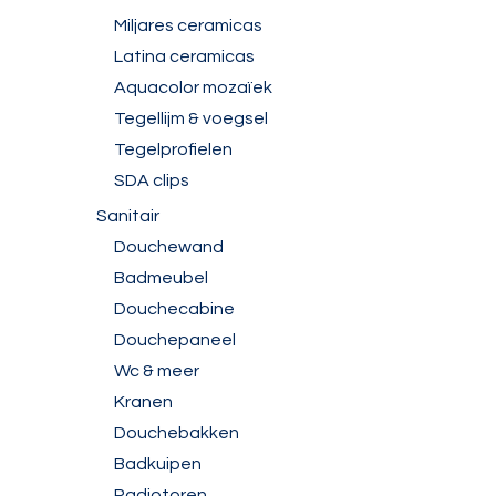
Miljares ceramicas
Latina ceramicas
Aquacolor mozaïek
Tegellijm & voegsel
Tegelprofielen
SDA clips
Sanitair
Douchewand
Badmeubel
Douchecabine
Douchepaneel
Wc & meer
Kranen
Douchebakken
Badkuipen
Radiotoren