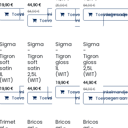
19,90
€
44,90
€
29,90
€
64,90
€
64,90
€
lmandje
en aan winkelmandje
Toevoegen aan winkelmandje
Toevoegen aan winkelmandje
Toevoegen aan 
Toevoegen aan winkelmandje
Sigma
Sigma
Sigma
Sigma
-
-
-
-
Tigron
Tigron
Tigron
Tigron
soft
soft
gloss
gloss
satin
satin
1L
2,5L
1L
2,5L
(WIT)
(WIT)
(WIT)
(WIT)
19,90
€
44,90
€
19,90
€
44,90
€
64,90
€
lmandje
en aan winkelmandje
Toevoegen aan winkelmandje
Toevoegen aan winkelmandje
Toevoegen aan winkelmandje
Toevoegen aan 
Trimet
Bricos
Bricos
Bricos