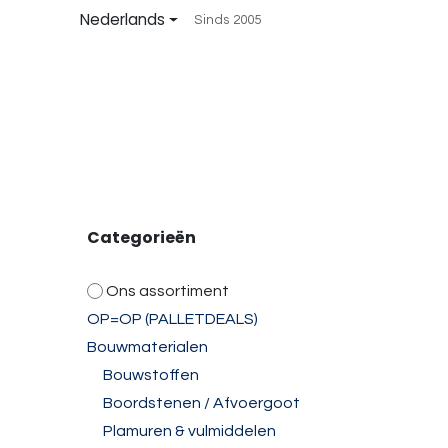
Overslaan naar inhoud
Nederlands
Sinds 2005
Startpagina
Shop
Over ons
Contact
Categorieën
Ons assortiment​​
OP=OP (PALLETDEALS)
Bouwmaterialen
Bouwstoffen
Boordstenen / Afvoergoot
Plamuren & vulmiddelen