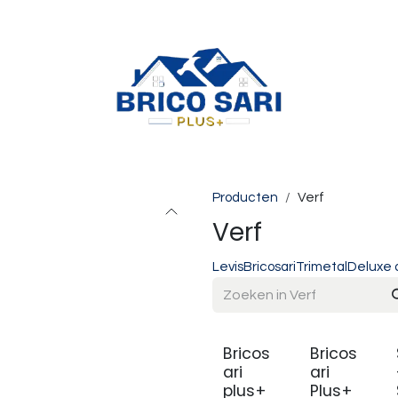
Producten
Verf
Verf
Levis
Bricosari
Trimetal
Deluxe 
Bricos
Bricos
ari
ari
plus+
Plus+