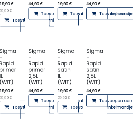
19,90
€
44,90
€
19,90
€
44,90
€
29,90
€
Toevoegen aan winkelmandje
Toevoegen aan winkelmandje
Toevoegen aan 
en aan winkelmandje
Toevoegen aan winkelmandje
lmandje
Sigma
Sigma
Sigma
Sigma
-
-
-
-
Rapid
Rapid
Rapid
Rapid
primer
primer
satin
satin
1L
2,5L
1L
2,5L
(WIT)
(WIT)
(WIT)
(WIT)
19,90
€
44,90
€
19,90
€
44,90
€
29,90
€
29,90
€
Toevoegen aan winkelmandje
Toevoegen aan 
en aan winkelmandje
Toevoegen aan winkelmandje
Toevoegen aan winkelmandje
lmandje