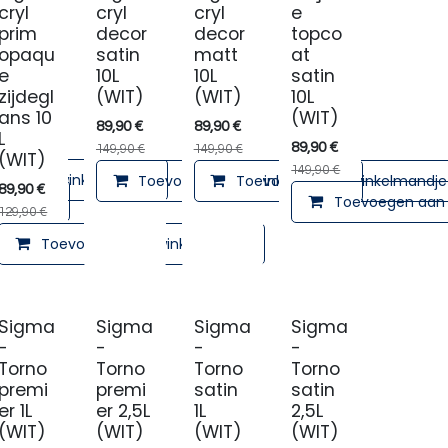
cryl
cryl
cryl
e
prim
decor
decor
topco
opaqu
satin
matt
at
e
10L
10L
satin
zijdegl
(WIT)
(WIT)
10L
ans 10
(WIT)
89,90
€
89,90
€
L
89,90
€
149,90
€
149,90
€
(WIT)
149,90
€
en aan winkelmandje
Toevoegen aan winkelmandje
Toevoegen aan winkelmandje
89,90
€
lmandje
Toevoegen aan 
129,90
€
Toevoegen aan winkelmandje
Sigma
Sigma
Sigma
Sigma
-
-
-
-
Torno
Torno
Torno
Torno
premi
premi
satin
satin
er 1L
er 2,5L
1L
2,5L
(WIT)
(WIT)
(WIT)
(WIT)