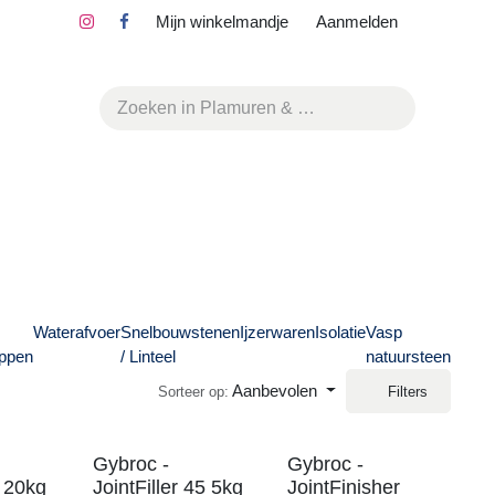
Mijn winkelmandje
Aanmelden
ektrisch
Waterafvoer
Snelbouwstenen
Ijzerwaren
Isolatie
V
ereedschappen
/ Linteel
n
Aanbevolen
Sorteer op:
auf -
Gybroc -
Gybroc -
erfinish 20kg
JointFiller 45 5kg
JointFinis