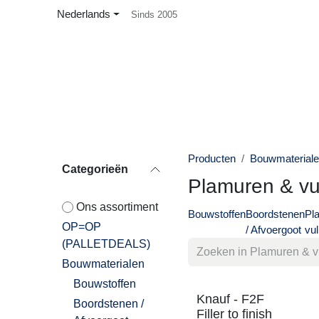
Overslaan naar inhoud
Nederlands
Sinds 2005
Startpagina
Shop
Over ons
Contact
Producten
Bouwmater
Categorieën
Plamuren & 
Ons assortiment​​
Bouwstoffen
Boordstene
OP=OP
/ Afvoergoot
(PALLETDEALS)
Bouwmaterialen
Bouwstoffen
Knauf - F2F Filler
Boordstenen /
to finish 20kg