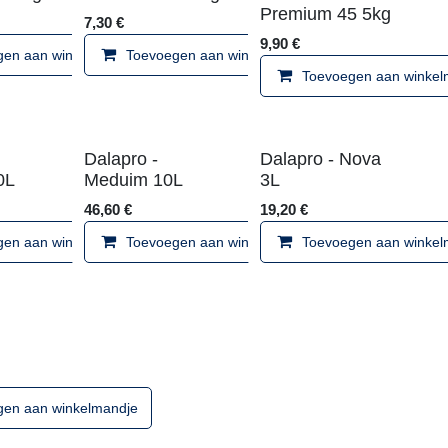
Premium 
0
€
7,30
€
9,90
€
ndje
Toevoegen aan winkelmandje
Toevoegen aan winkelmandje
Toevo
apro -
Dalapro -
Dalapro -
emium 10L
Meduim 10L
3L
0
€
46,60
€
19,20
€
ndje
Toevoegen aan winkelmandje
Toevoegen aan winkelmandje
Toevo
apro -
duim 3L
0
€
ndje
Toevoegen aan winkelmandje