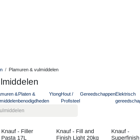
ialen
Plamuren & vulmiddelen
vulmiddelen
n
Plamuren &
Platen &
Ytong
Hout /
Gereedschappen
El
vulmiddelen
benodigdheden
Profisteel
g
Knauf - Filler
Knauf - Fill and
Kn
Pasta 17L
Finish Light 20kg
Sup