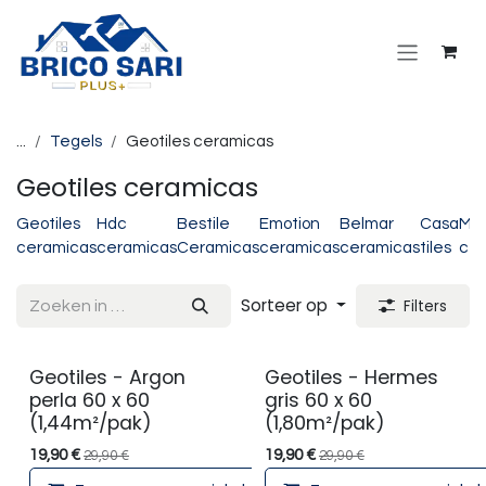
Overslaan naar inhoud
...
Tegels
Geotiles ceramicas
Geotiles ceramicas
Geotiles
Hdc
Bestile
Emotion
Belmar
Casa
Mil
ceramicas
ceramicas
Ceramicas
ceramicas
ceramicas
tiles
cer
Sorteer op
Filters
Geotiles - Argon
Geotiles - Hermes
perla 60 x 60
gris 60 x 60
(1,44m²/pak)
(1,80m²/pak)
19,90
€
19,90
€
29,90
€
29,90
€