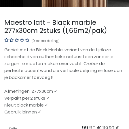
Maestro latt - Black marble
277x30cm 2stuks (1,66m2/pak)
(0 beoordeling)
Geniet met de Black Marble-variant van de tijdloze
schoonheid van authentieke natuursteen zonder je
zorgen te moeten maken over vocht. Creëer de
perfecte accentwand die verticale belijning en luxe aan
je badkamer toevoegt!
Afmetingen: 277x30cm ✓
Verpakt per 2 stuks ✓
Kleur: black marble ✓
Gebruik: binnen ✓
99,90
€
119,90
€
Prijs