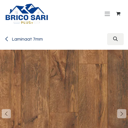
Overslaan naar inhoud
Laminaat 7mm