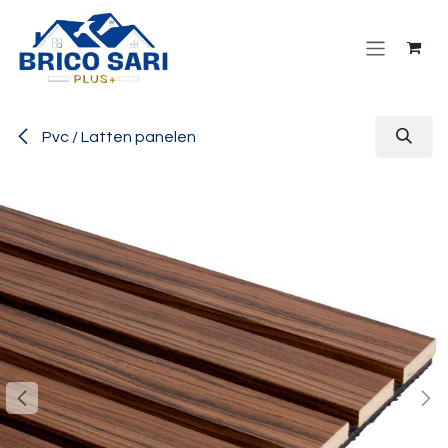
Overslaan naar inhoud
Pvc / Latten panelen