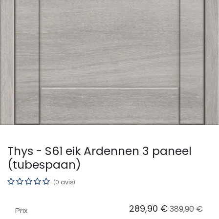
Thys - S61 eik Ardennen 3 paneel
(tubespaan)
(0 avis)
289,90
€
389,90
€
Prix