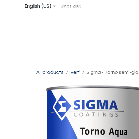
Skip to Content
English (US)
Sinds 2005
Startpagina
Shop
Over ons
Contact
All products
Verf
Sigma - Torno semi-glo